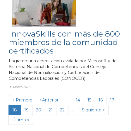
InnovaSkills con más de 800
miembros de la comunidad
certificados
Lograron una acreditación avalada por Microsoft y del
Sistema Nacional de Competencias del Consejo
Nacional de Normalización y Certificación de
Competencias Laborales (CONOCER)
06 Marzo 2025
Paginación
Primera
« Primero
Página
‹ Anterior
…
Página
14
Página
15
Página
16
Página
17
página
anterior
Página
18
Página
19
Página
20
Página
21
Página
22
…
Siguiente
Siguiente >
actual
página
Última
Último »
página