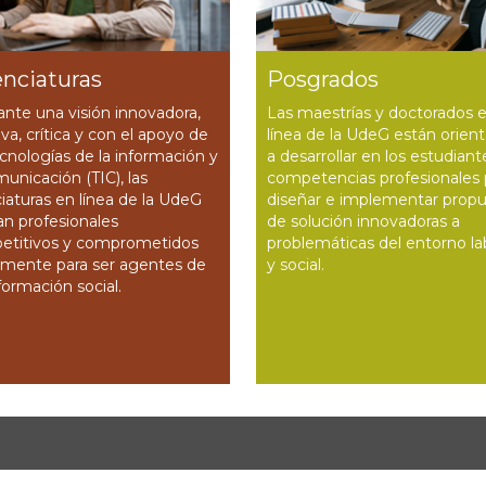
enciaturas
Posgrados
nte una visión innovadora,
Las maestrías y doctorados 
iva, crítica y con el apoyo de
línea de la UdeG están orien
ecnologías de la información y
a desarrollar en los estudiant
municación (TIC), las
competencias profesionales 
ciaturas en línea de la UdeG
diseñar e implementar prop
n profesionales
de solución innovadoras a
etitivos y comprometidos
problemáticas del entorno la
lmente para ser agentes de
y social.
formación social.