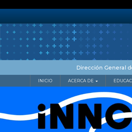
Pasar
al
contenido
principal
Dirección General de
NAVEGACIÓN PRINCIPAL
INICIO
ACERCA DE
EDUCAC