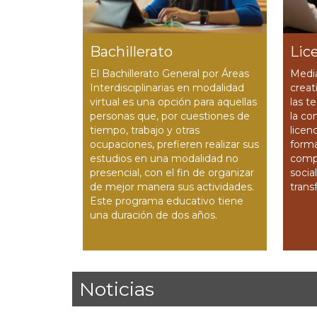
Bachillerato
Lic
El Bachillerato General por Áreas
Media
Interdisciplinarias en modalidad
creat
virtual es una opción para aquellas
las t
personas que, por cuestiones de
la co
tiempo, trabajo y otras
licen
ocupaciones, prefi­eren realizar sus
forma
estudios en una modalidad no
comp
presencial, con el ­fin de organizar
socia
de mejor manera sus actividades.
trans
Este programa educativo tiene
una duración de dos años.
Noticias