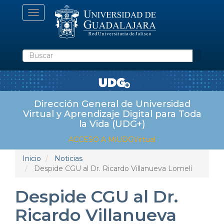
Pasar
Toggle navigation
al
contenido
principal
Buscar
Dirección General de Universidad
Virtual y Aprendizaje Digital para Toda
la Vida (UDG+)
ACCESO A MiUDGVirtual
Inicio
Noticias
Despide CGU al Dr. Ricardo Villanueva Lomelí
Despide CGU al Dr.
Ricardo Villanueva