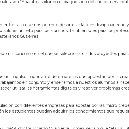
ales son “Aparato auxiliar en el diagnóstico del cáncer cervicoute
an entre sí, lo que nos permite desarrollar la transdisciplinaried
o solo es un reto para los alumnos, también lo es para los prof
astellanos Gutiérrez.
abo un concurso en el que se seleccionaron dos proyectos para p
s un impulso importante de empresas que apuestan por la creati
 trabajamos en conjunto y enseñamos a nuestros alumnos a hace
ber utilizar las herramientas digitales y resolver problemas cr
ulación con diferentes empresas para apostar por las micro cred
ién los estudiantes puedan adquirir los conocimientos que requier
ra (UdeG), doctor Ricardo Villanueva Lomelí, señaló que “el CUG