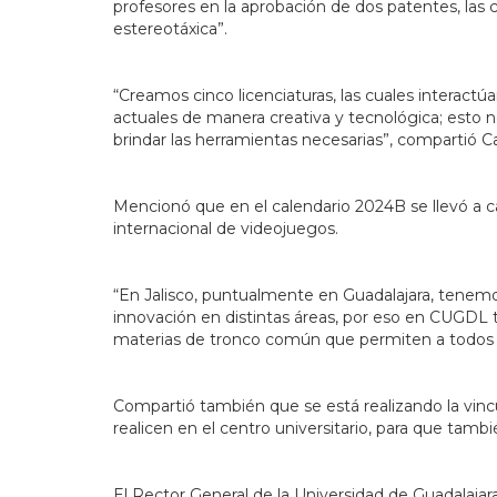
profesores en la aprobación de dos patentes, las cu
estereotáxica”.
“Creamos cinco licenciaturas, las cuales interactú
actuales de manera creativa y tecnológica; esto n
brindar las herramientas necesarias”, compartió C
Mencionó que en el calendario 2024B se llevó a c
internacional de videojuegos.
“En Jalisco, puntualmente en Guadalajara, tenemo
innovación en distintas áreas, por eso en CUGDL
materias de tronco común que permiten a todos sa
Compartió también que se está realizando la vinc
realicen en el centro universitario, para que tamb
El Rector General de la Universidad de Guadalaja