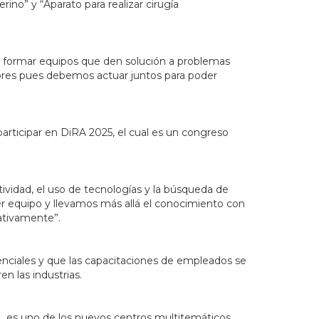
rino” y “Aparato para realizar cirugía
ad y formar equipos que den solución a problemas
esores pues debemos actuar juntos para poder
articipar en DiRA 2025, el cual es un congreso
vidad, el uso de tecnologías y la búsqueda de
r equipo y llevamos más allá el conocimiento con
eativamente”.
enciales y que las capacitaciones de empleados se
en las industrias.
DL es uno de los nuevos centros multitemáticos