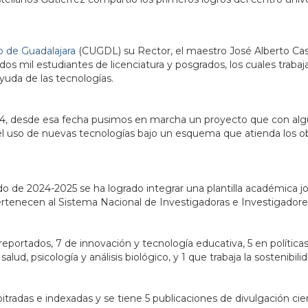
o de Guadalajara
(CUGDL) su Rector, el maestro José Alberto Cast
s mil estudiantes de licenciatura y posgrados, los cuales trabaja
uda de las tecnologías.
24, desde esa fecha pusimos en marcha un proyecto que con alg
el uso de nuevas tecnologías bajo un esquema que atienda los obj
o de 2024-2025 se ha logrado integrar una plantilla académica jov
rtenecen al Sistema Nacional de Investigadoras e Investigadores 
portados, 7 de innovación y tecnología educativa, 5 en políticas p
salud, psicología y análisis biológico, y 1 que trabaja la sostenibi
bitradas e indexadas y se tiene 5 publicaciones de divulgación cien