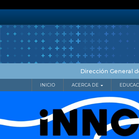
Pasar
al
contenido
principal
Dirección General de
NAVEGACIÓN PRINCIPAL
INICIO
ACERCA DE
EDUCAC