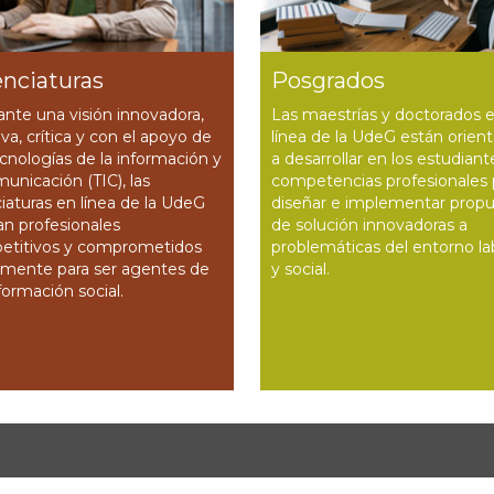
enciaturas
Posgrados
nte una visión innovadora,
Las maestrías y doctorados 
iva, crítica y con el apoyo de
línea de la UdeG están orien
ecnologías de la información y
a desarrollar en los estudiant
municación (TIC), las
competencias profesionales 
ciaturas en línea de la UdeG
diseñar e implementar prop
n profesionales
de solución innovadoras a
etitivos y comprometidos
problemáticas del entorno la
lmente para ser agentes de
y social.
formación social.