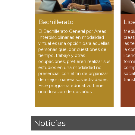
Bachillerato
Lic
El Bachillerato General por Áreas
Media
Interdisciplinarias en modalidad
creat
virtual es una opción para aquellas
las t
personas que, por cuestiones de
la co
tiempo, trabajo y otras
licen
ocupaciones, prefi­eren realizar sus
forma
estudios en una modalidad no
comp
presencial, con el ­fin de organizar
socia
de mejor manera sus actividades.
trans
Este programa educativo tiene
una duración de dos años.
Noticias