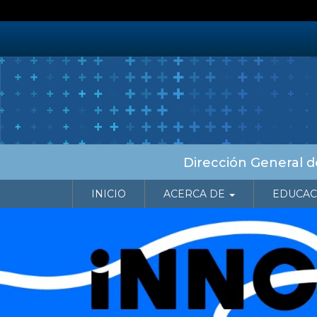
Pasar
al
contenido
principal
Dirección General de
NAVEGACIÓN PRINCIPAL
INICIO
ACERCA DE
EDUCAC