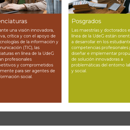
enciaturas
Posgrados
nte una visión innovadora,
Las maestrías y doctorados 
iva, crítica y con el apoyo de
línea de la UdeG están orien
ecnologías de la información y
a desarrollar en los estudiant
municación (TIC), las
competencias profesionales 
ciaturas en línea de la UdeG
diseñar e implementar prop
n profesionales
de solución innovadoras a
etitivos y comprometidos
problemáticas del entorno la
lmente para ser agentes de
y social.
formación social.