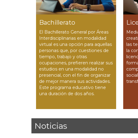
Bachillerato
Lic
El Bachillerato General por Áreas
Media
Interdisciplinarias en modalidad
creat
virtual es una opción para aquellas
las t
personas que, por cuestiones de
la co
tiempo, trabajo y otras
licen
ocupaciones, prefi­eren realizar sus
forma
estudios en una modalidad no
comp
presencial, con el ­fin de organizar
socia
de mejor manera sus actividades.
trans
Este programa educativo tiene
una duración de dos años.
Noticias