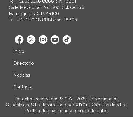
Tel: +52 33 3268 8888 ext. 18801
Calle Mezquitán No. 302, Col. Centro
Barranquitas, C.P. 44100
Tel: +52 33 3268 8888 ext. 18804
Inicio
Menú
principal
Directorio
Noticias
Contacto
Derechos
Derechos reservados ©1997 - 2025. Universidad de
Guadalajara. Sitio desarrollado por
UDG+
|
Créditos de sitio
|
Política de privacidad y manejo de datos